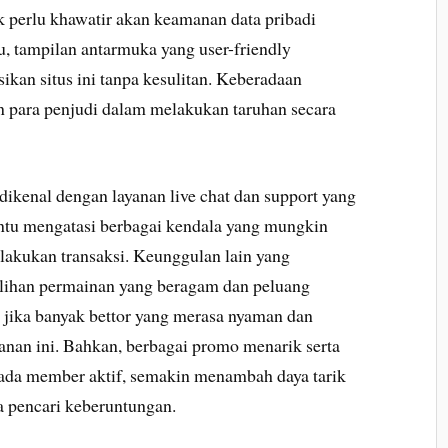
k perlu khawatir akan keamanan data pribadi
u, tampilan antarmuka yang user-friendly
kan situs ini tanpa kesulitan. Keberadaan
 para penjudi dalam melakukan taruhan secara
dikenal dengan layanan live chat dan support yang
ntu mengatasi berbagai kendala yang mungkin
akukan transaksi. Keunggulan lain yang
ilihan permainan yang beragam dan peluang
 jika banyak bettor yang merasa nyaman dan
anan ini. Bahkan, berbagai promo menarik serta
epada member aktif, semakin menambah daya tarik
ra pencari keberuntungan.