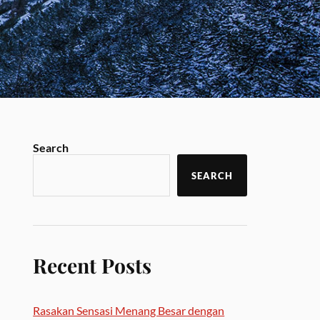
Search
SEARCH
Recent Posts
Rasakan Sensasi Menang Besar dengan