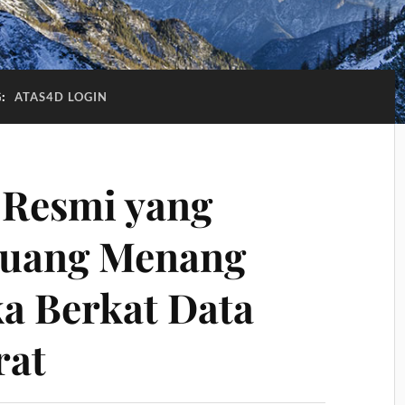
G:
ATAS4D LOGIN
 Resmi yang
luang Menang
a Berkat Data
rat