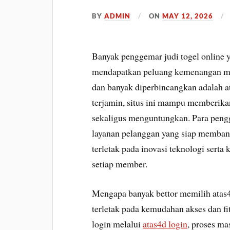
BY
ADMIN
ON
MAY 12, 2026
Banyak penggemar judi togel online y
mendapatkan peluang kemenangan mak
dan banyak diperbincangkan adalah a
terjamin, situs ini mampu memberi
sekaligus menguntungkan. Para pengg
layanan pelanggan yang siap membant
terletak pada inovasi teknologi sert
setiap member.
Mengapa banyak bettor memilih atas
terletak pada kemudahan akses dan f
login melalui
atas4d login
, proses ma