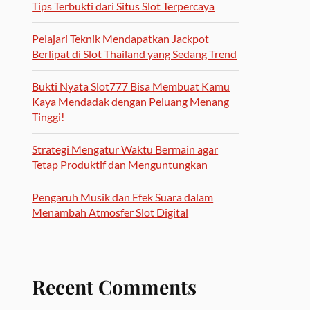
Tips Terbukti dari Situs Slot Terpercaya
Pelajari Teknik Mendapatkan Jackpot
Berlipat di Slot Thailand yang Sedang Trend
Bukti Nyata Slot777 Bisa Membuat Kamu
Kaya Mendadak dengan Peluang Menang
Tinggi!
Strategi Mengatur Waktu Bermain agar
Tetap Produktif dan Menguntungkan
Pengaruh Musik dan Efek Suara dalam
Menambah Atmosfer Slot Digital
Recent Comments