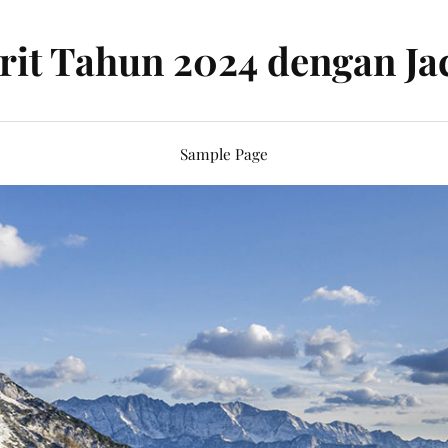
orit Tahun 2024 dengan J
Sample Page