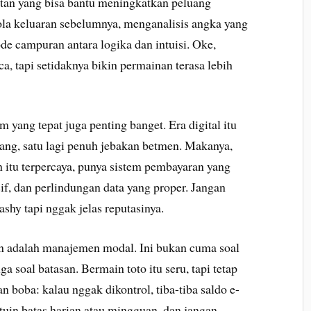
tan yang bisa bantu meningkatkan peluang
la keluaran sebelumnya, menganalisis angka yang
e campuran antara logika dan intuisi. Oke,
, tapi setidaknya bikin permainan terasa lebih
m yang tepat juga penting banget. Era digital itu
pang, satu lagi penuh jebakan betmen. Makanya,
 itu terpercaya, punya sistem pembayaran yang
if, dan perlindungan data yang proper. Jangan
ashy tapi nggak jelas reputasinya.
in adalah manajemen modal. Ini bukan cuma soal
a soal batasan. Bermain toto itu seru, tapi tetap
n boba: kalau nggak dikontrol, tiba-tiba saldo e-
entuin batas harian atau mingguan, dan jangan