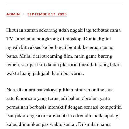
ADMIN
SEPTEMBER 17, 2025
Hiburan zaman sekarang udah nggak lagi terbatas sama
TV kabel atau nongkrong di bioskop. Dunia digital
ngasih kita akses ke berbagai bentuk keseruan tanpa
batas. Mulai dari streaming film, main game bareng
temen, sampai ikut dalam platform interaktif yang bikin
waktu luang jadi jauh lebih berwarna.
Nah, di antara banyaknya pilihan hiburan online, ada
satu fenomena yang terus jadi bahan obrolan, yaitu
permainan berbasis interaktif dengan sensasi kompetitif.
Banyak orang suka karena bikin adrenalin naik, apalagi
kalau dimainkan pas waktu santai. Di sinilah nama