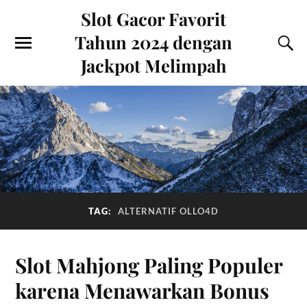
Slot Gacor Favorit
Tahun 2024 dengan
Jackpot Melimpah
TAG:
ALTERNATIF OLLO4D
Slot Mahjong Paling Populer
karena Menawarkan Bonus