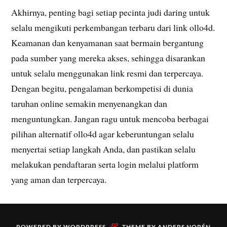
Akhirnya, penting bagi setiap pecinta judi daring untuk
selalu mengikuti perkembangan terbaru dari link ollo4d.
Keamanan dan kenyamanan saat bermain bergantung
pada sumber yang mereka akses, sehingga disarankan
untuk selalu menggunakan link resmi dan terpercaya.
Dengan begitu, pengalaman berkompetisi di dunia
taruhan online semakin menyenangkan dan
menguntungkan. Jangan ragu untuk mencoba berbagai
pilihan alternatif ollo4d agar keberuntungan selalu
menyertai setiap langkah Anda, dan pastikan selalu
melakukan pendaftaran serta login melalui platform
yang aman dan terpercaya.
&
POWERED BY
WORDPRESS
THEME BY
ANDERS NORÉN