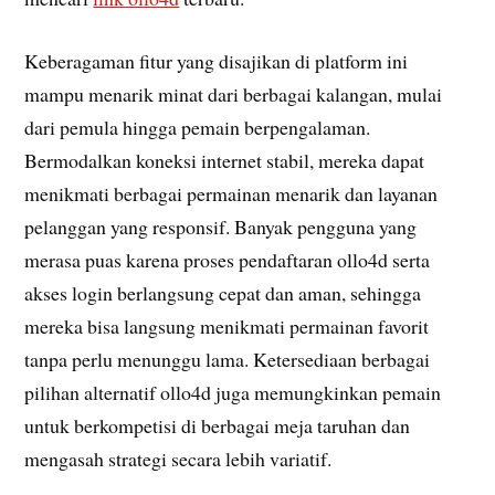
Keberagaman fitur yang disajikan di platform ini
mampu menarik minat dari berbagai kalangan, mulai
dari pemula hingga pemain berpengalaman.
Bermodalkan koneksi internet stabil, mereka dapat
menikmati berbagai permainan menarik dan layanan
pelanggan yang responsif. Banyak pengguna yang
merasa puas karena proses pendaftaran ollo4d serta
akses login berlangsung cepat dan aman, sehingga
mereka bisa langsung menikmati permainan favorit
tanpa perlu menunggu lama. Ketersediaan berbagai
pilihan alternatif ollo4d juga memungkinkan pemain
untuk berkompetisi di berbagai meja taruhan dan
mengasah strategi secara lebih variatif.